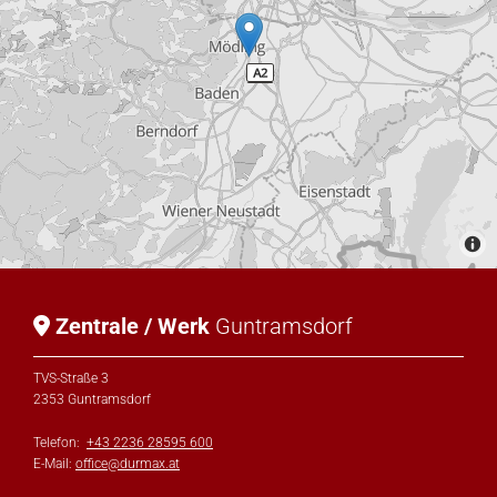
Zentrale / Werk
Guntramsdorf

TVS-Straße 3
2353 Guntramsdorf
Telefon:
+43 2236 28595 600
E-Mail:
office@durmax.at